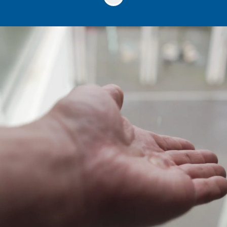
VELKOMMEN TIL
CARES AS!
Cares som gruppe er bygget på flere
historier om Facility Service i Norge.
I 2013 ble det lille renholdsfirmaet
Support Service AS etablert av Ghazi
Khder Jezdin og Patrick Solrunarson,
som begge da var kun 18 år. Det eneste
de hadde var en bøtte, en rusten mopp