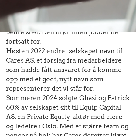
og en stor visjon. De hadde en drøm om
å øke trivsel på norske arbeidsplasser
og på den måten gjøre Norge til et
bedre sted. Den drømmen jobber de
fortsatt for.
Høsten 2022 endret selskapet navn til
Cares AS, et forslag fra medarbeidere
som hadde fått ansvaret for å komme
opp med et godt, nytt navn som
representerer det vi står for.
Sommeren 2024 solgte Ghazi og Patrick
60% av selskapet sitt til Equip Capital
AS, en Private Equity-aktør med eiere
og ledelse i Oslo. Med et større team og
penger på bok har Cares deretter kjøpt