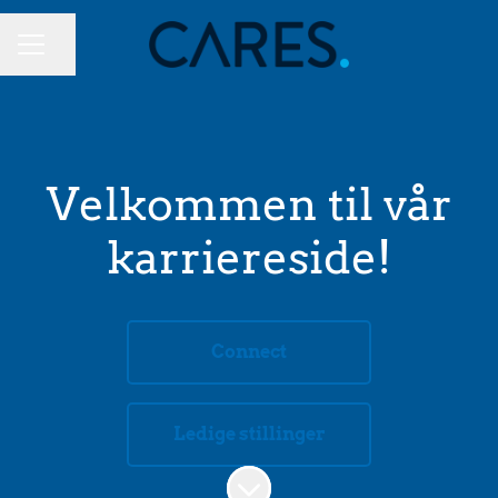
Del siden
KARRIEREMENY
Velkommen til vår
karriereside!
Connect
Ledige stillinger
Bla til innholdet