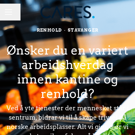
Del siden
KARRIEREMENY
RENHOLD
·
STAVANGER
Ønsker du en variert
arbeidshverdag
innen kantine og
renhold?
Ved å yte tjenester der mennesket står i
sentrum, bidrar vi til å skape trivsel på
norske arbeidsplasser. Alt vi gjør, gjør vi