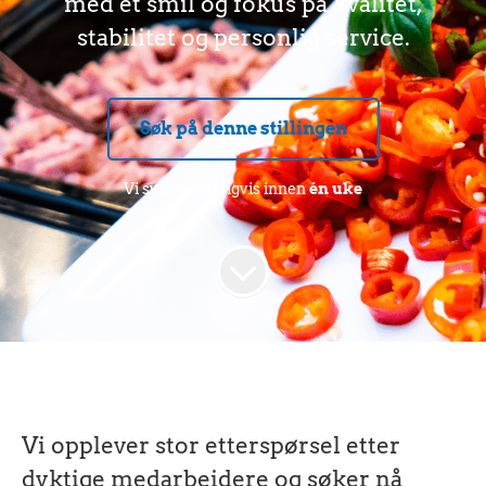
med et smil og fokus på kvalitet,
stabilitet og personlig service.
Søk på denne stillingen
Vi svarer vanligvis innen
én uke
Vi opplever stor etterspørsel etter
dyktige medarbeidere og søker nå