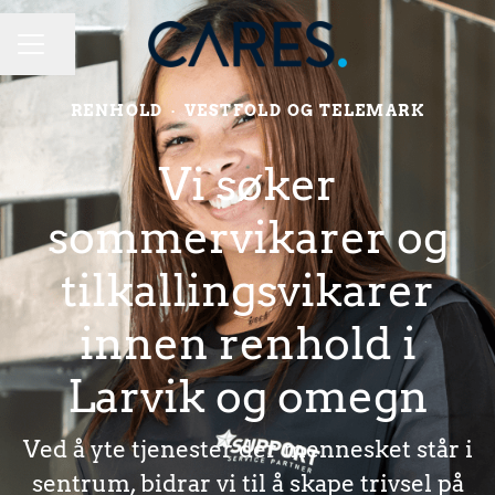
Del siden
KARRIEREMENY
RENHOLD
·
VESTFOLD OG TELEMARK
Vi søker
sommervikarer og
tilkallingsvikarer
innen renhold i
Larvik og omegn
Ved å yte tjenester der mennesket står i
sentrum, bidrar vi til å skape trivsel på